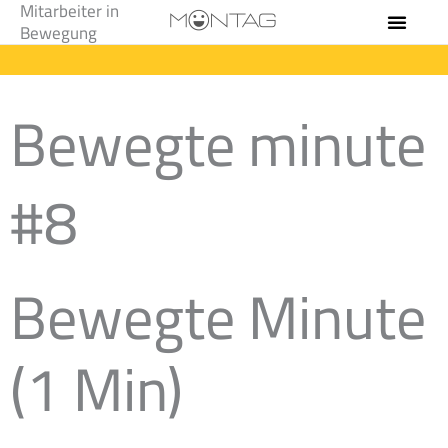
Mitarbeiter in
Zum
Bewegung
Inhalt
springen
Bewegte minute
#8
Bewegte Minute
(1 Min)