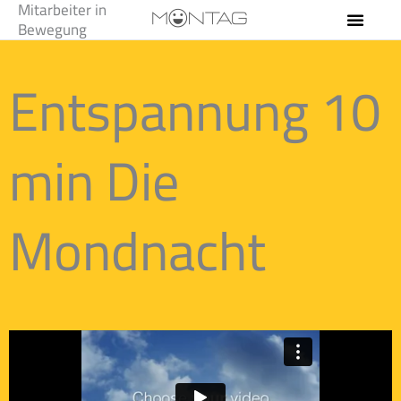
Mitarbeiter in
Zum
Bewegung
Inhalt
springen
Entspannung 10
min Die
Mondnacht