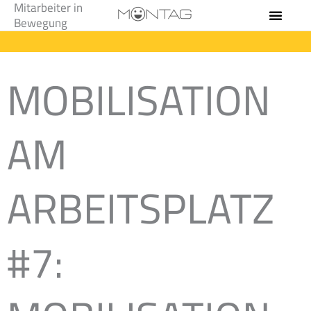
Mitarbeiter in
Zum
Bewegung
Inhalt
springen
MOBILISATION
AM
ARBEITSPLATZ
#7: