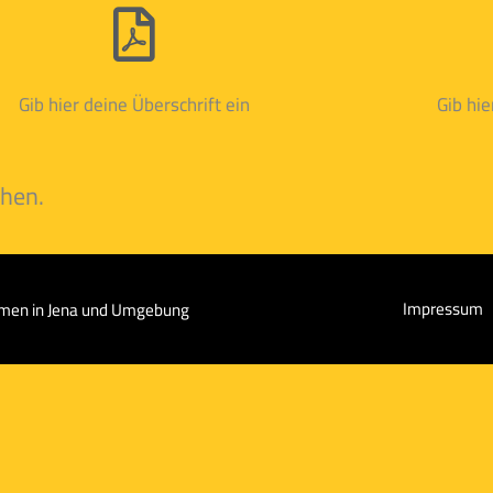
Gib hier deine Überschrift ein
Gib hie
ehen.
Impressum
hmen in Jena und Umgebung