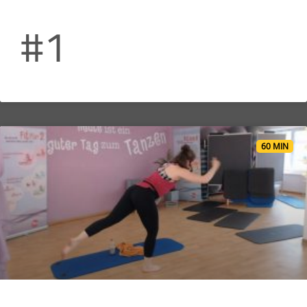
#1
60 MIN